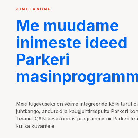
AINULAADNE
Me muudame
inimeste ideed
Parkeri
masinprogramm
Meie tugevuseks on võime integreerida kõiki turul ol
juhtkange, andureid ja kaugjuhtimispulte Parkeri kont
Teeme IQAN keskkonnas programme nii Parkeri kont
kui ka kuvaritele.