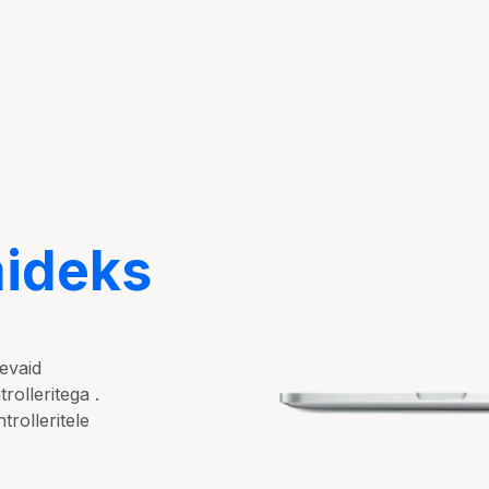
ideks
evaid
rolleritega .
rolleritele