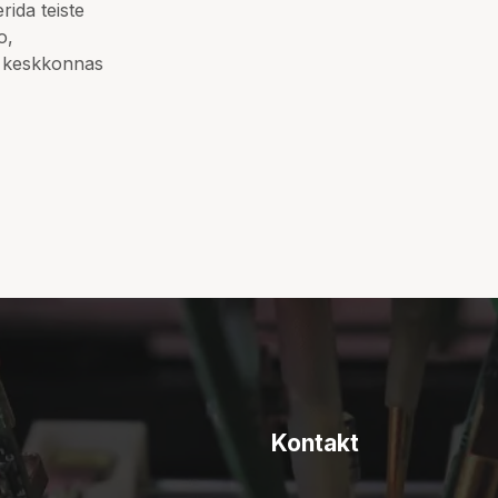
ida teiste
o,
N keskkonnas
Kontakt